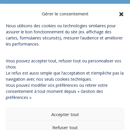
Gérer le consentement
Nous utilisons des cookies ou technologies similaires pour
assurer le bon fonctionnement du site (ex. affichage des
cartes, formulaires sécurisés), mesurer l’audience et améliorer
les performances.
Contactez-nous
Mentions Légales
Vous pouvez accepter tout, refuser tout ou personnaliser vos
choix.
Politique de confidentialité
Le refus est aussi simple que l’acceptation et n’empêche pas la
Politique de confidentialité fournisseurs
navigation avec nos seuls cookies techniques.
Vous pouvez modifier vos préférences ou retirer votre
Protection des données relatives aux clients professionnels
consentement à tout moment depuis « Gestion des
Politique cookies
préférences ».
Service clients
Accepter tout
04 37 56 06 05
Refuser tout