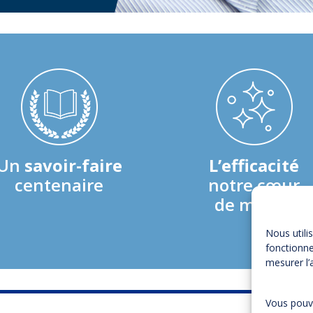
Un
savoir-faire
L’efficacité
centenaire
notre cœur
de métier
Nous utili
fonctionne
mesurer l’
Vous pouve