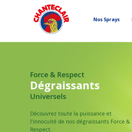
Nos Sprays
Force & Respect
Dégraissants
Universels
Découvrez toute la puissance et
l'innocuité de nos dégraissants Force &
Respect.