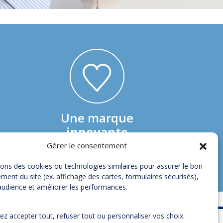
Une marque
innovante
au service
Gérer le consentement
de ses clients
sons des cookies ou technologies similaires pour assurer le bon
ment du site (ex. affichage des cartes, formulaires sécurisés),
audience et améliorer les performances.
z accepter tout, refuser tout ou personnaliser vos choix.