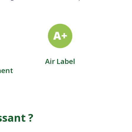
Air Label
ment
ssant ?