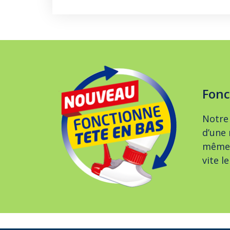
Fonc
Notre 
d’une 
même t
vite l